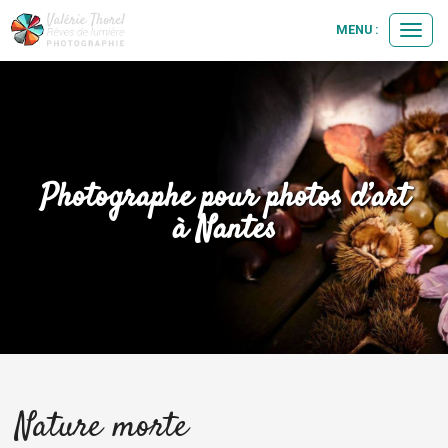
MENU :
Ouvrir
le
menu
Photographe pour photos d’art
à Nantes
Nature morte