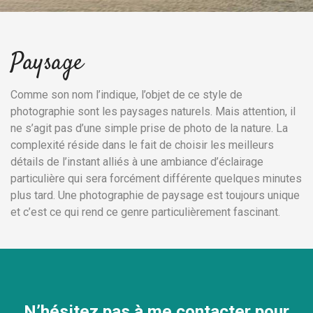
Paysage
Comme son nom l’indique, l’objet de ce style de
photographie sont les paysages naturels. Mais attention, il
ne s’agit pas d’une simple prise de photo de la nature. La
complexité réside dans le fait de choisir les meilleurs
détails de l’instant alliés à une ambiance d’éclairage
particulière qui sera forcément différente quelques minutes
plus tard. Une photographie de paysage est toujours unique
et c’est ce qui rend ce genre particulièrement fascinant.
N’hésitez pas à me contacter pour